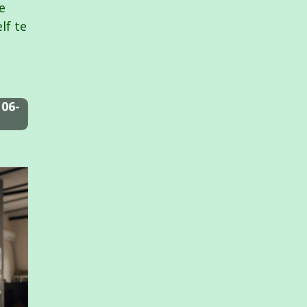
e
lf te
06-