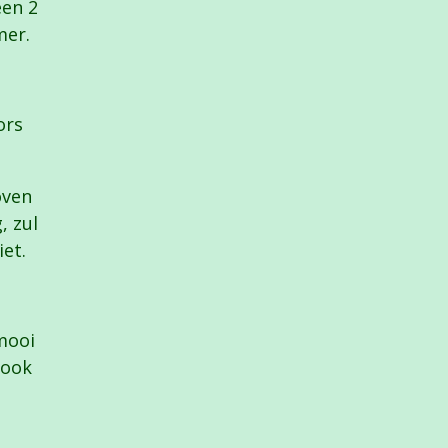
een 2
mer.
ors
oven
, zul
iet.
 mooi
 ook