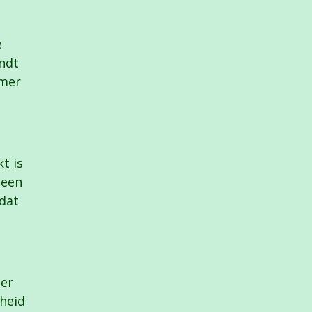
e
e
endt
amer
t is
 een
 dat
ier
lheid